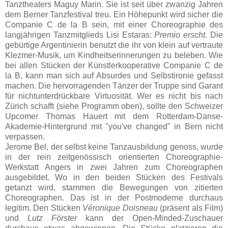
Tanztheaters Maguy Marin. Sie ist seit über zwanzig Jahren
dem Berner Tanzfestival treu. Ein Höhepunkt wird sicher die
Companie C de la B sein, mit einer Choreographie des
langjährigen Tanzmitglieds Lisi Estaras:
Premio erscht
. Die
gebürtige Argentinierin benutzt die ihr von klein auf vertraute
Klezmer-Musik, um Kindheitserinnerungen zu beleben. Wie
bei allen Stücken der Künstlerkooperative Companie C de
la B, kann man sich auf Absurdes und Selbstironie gefasst
machen. Die hervorragenden Tänzer der Truppe sind Garant
für nichtunterdrückbare Virtuosität. Wer es nicht bis nach
Zürich schafft (siehe Programm oben), sollte den Schweizer
Upcomer Thomas Hauert mit dem Rotterdam-Danse-
Akademie-Hintergrund mit "you've changed" in Bern nicht
verpassen.
Jerome Bel, der selbst keine Tanzausbildung genoss, wurde
in der rein zeitgenössisch orientierten Choreographie-
Werkstatt Angers in zwei Jahren zum Choreographen
ausgebildet. Wo in den beiden Stücken des Festivals
getanzt wird, stammen die Bewegungen von zitierten
Choreographen. Das ist in der Postmoderne durchaus
legitim. Den Stücken
Véronique Doisneau
(präsent als Film)
und
Lutz Förster
kann der Open-Minded-Zuschauer