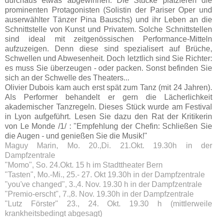
durchaus etwas abgewinnen. Die Stücke platzieren die
prominenten Protagonisten (Solistin der Pariser Oper und
auserwählter Tänzer Pina Bauschs) und ihr Leben an die
Schnittstelle von Kunst und Privatem. Solche Schnittstellen
sind ideal mit zeitgenössischen Performance-Mitteln
aufzuzeigen. Denn diese sind spezialisert auf Brüche,
Schwellen und Abwesenheit. Doch letztlich sind Sie Richter:
es muss Sie überzeugen - oder packen. Sonst befinden Sie
sich an der Schwelle des Theaters...
Olivier Dubois kam auch erst spät zum Tanz (mit 24 Jahren).
Als Performer behandelt er gern die Lächerlichkeit
akademischer Tanzregeln. Dieses Stück wurde am Festival
in Lyon aufgeführt. Lesen Sie dazu den Rat der Kritikerin
von Le Monde /1/ : "Empfehlung der Chefin: Schließen Sie
die Augen - und genießen Sie die Musik!"
Maguy Marin, Mo. 20.,Di. 21.Okt. 19.30h in der
Dampfzentrale
"Momo", So. 24.Okt. 15 h im Stadttheater Bern
"Tasten", Mo.-Mi., 25.- 27. Okt 19.30h in der Dampfzentrale
"you've changed", 3.,4. Nov. 19.30 h in der Dampfzentrale
"Premio-erscht", 7.,8. Nov. 19.30h in der Dampfzentrale
"Lutz Förster" 23., 24. Okt. 19.30 h (mittlerweile
krankheitsbedingt abgesagt)