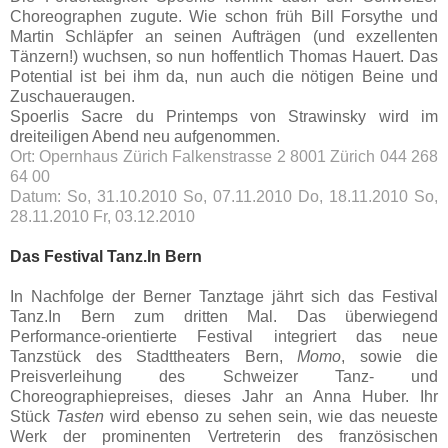
Choreographen zugute. Wie schon früh Bill Forsythe und
Martin Schläpfer an seinen Aufträgen (und exzellenten
Tänzern!) wuchsen, so nun hoffentlich Thomas Hauert. Das
Potential ist bei ihm da, nun auch die nötigen Beine und
Zuschaueraugen.
Spoerlis Sacre du Printemps von Strawinsky wird im
dreiteiligen Abend neu aufgenommen.
Ort: Opernhaus Zürich Falkenstrasse 2 8001 Zürich 044 268
64 00
Datum: So, 31.10.2010 So, 07.11.2010 Do, 18.11.2010 So,
28.11.2010 Fr, 03.12.2010
Das Festival Tanz.In Bern
In Nachfolge der Berner Tanztage jährt sich das Festival
Tanz.In Bern zum dritten Mal. Das überwiegend
Performance-orientierte Festival integriert das neue
Tanzstück des Stadttheaters Bern,
Momo
, sowie die
Preisverleihung des Schweizer Tanz- und
Choreographiepreises, dieses Jahr an Anna Huber. Ihr
Stück
Tasten
wird ebenso zu sehen sein, wie das neueste
Werk der prominenten Vertreterin des französischen