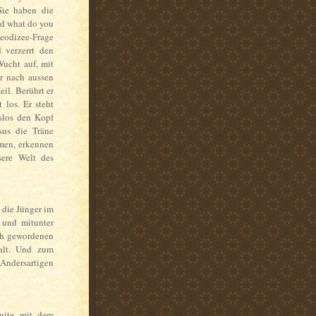
 Sie haben die
nd what do you
eodizee-Frage
 verzerrt den
Wucht auf, mit
r nach aussen
il. Berührt er
t los. Er steht
gslos den Kopf
sus die Träne
men, erkennen
sere Welt des
n die Jünger im
 und mitunter
sch gewordenen
falt. Und zum
 Andersartigen
suite mit dem