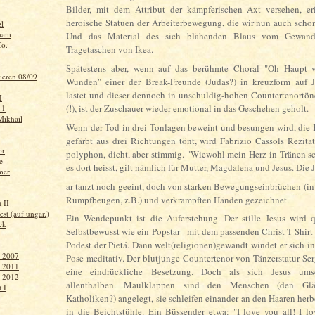
Bilder, mit dem Attribut der kämpferischen Axt versehen, er
heroische Statuen der Arbeiterbewegung, die wir nun auch schon
l
ham
Und das Material des sich blähenden Blaus vom Gewand
Co.
Tragetaschen von Ikea.
Spätestens aber, wenn auf das berühmte Choral "Oh Haupt 
ieren 08/09
Wunden" einer der Break-Freunde (Judas?) in kreuzform auf J
lastet und dieser dennoch in unschuldig-hohen Countertenortön
I
(!), ist der Zuschauer wieder emotional in das Geschehen geholt.
 1
ikhail
Wenn der Tod in drei Tonlagen beweint und besungen wird, die 
gefärbt aus drei Richtungen tönt, wird Fabrizio Cassols Rezita
or
polyphon, dicht, aber stimmig. "Wiewohl mein Herz in Tränen 
e
es dort heisst, gilt nämlich für Mutter, Magdalena und Jesus. Die
mer
ar tanzt noch geeint, doch von starken Bewegungseinbrüchen (i
Rumpfbeugen, z.B.) und verkrampften Händen gezeichnet.
 II
st (auf ungar.)
Ein Wendepunkt ist die Auferstehung. Der stille Jesus wird q
ck
Selbstbewusst wie ein Popstar - mit dem passenden Christ-T-Shirt 
Podest der Pietá. Dann welt(religionen)gewandt windet er sich in
r 2007
Pose meditativ. Der blutjunge Countertenor von Tänzerstatur Ser
r 2011
eine eindrückliche Besetzung. Doch als sich Jesus ums
r 2012
allenthalben. Maulklappen sind den Menschen (den Gl
 I
Katholiken?) angelegt, sie schleifen einander an den Haaren herb
in die Beichtstühle. Ein Büssender etwa: "I love you all! I lo