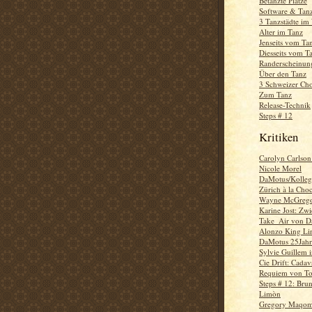
Betanzte Plätze
Software & Tan
3 Tanzstädte im
Alter im Tanz
Jenseits vom Ta
Diesseits vom T
Randerscheinun
Über den Tanz
3 Schweizer Ch
Zum Tanz
Release-Technik
Steps # 12
Kritiken
Carolyn Carlson
Nicole Morel
DaMotus/Kolle
Zürich à la Choc
Wayne McGrego
Karine Jost: Zw
Take_Air von 
Alonzo King Lin
DaMotus 25Jahr
Sylvie Guillem 
Cie Drift: Cada
Requiem von Ton
Steps # 12: Brun
Limòn
Gregory Maqo