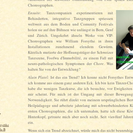
Choreographen.
Ensuite
: Tanzcompanien experimentieren mit
Behinderten, integrative Tanzgruppen sp
riessen
weltweit aus dem Boden und Comunity Festivals
holen sie auf ihre Bühnen wie unlängst in Bern, Genf
und Zürich. Umgekehrt ähneln Werke von VIP-
Choreographen wie William Forsythe in ihren
Installationen zunehmend elendem Gewürm.
Kürzlich mutierte der Hoffnungsträger der Schweizer
Tanzszene, Foofwa d'Immobilité, zu einem Fall mit
neuro-pathologischen Symptomen der
Chore
. Was
halten Sie von der Entwicklung?
Alain Platel:
Ist das ein Trend? Ich kenne nicht Forsythes Ent
ich komme aus einem ganz anderen Eck. Ich bin kein Tänzer-Ch
habe die wenigen Tanzkurse, die ich besuchte, vor Ewigkeiten
mir scheint. Für mich ist der Umgang mit dieser Bewegung
Notwendigkeit. Sie rührt direkt von meinem ursprünglichen Beru
Heilpädagoge und arbeitete jahrelang mit schwerbehinderten K
ersten Choreographien, die ich unternahm, hatte ich diese Kö
V
Hinterkopf, getraute mich aber noch nicht. Seit vier-fünf Jahren
ein.
rydike
 la B
Wenn sich ein Trend abzeichnet, würde mich das nicht beunruhige