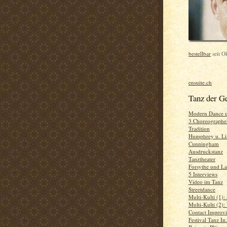
bestellbar
seit O
ensuite.ch
Tanz der G
Modern Dance 
3 Choreographen
Tradition
Humphrey u. L
Cunningham
Ausdruckstanz
Tanztheater
Forsythe und La
5 Interviews
Video im Tanz
Streetdance
Multi-Kulti (1):
Multi-Kulti (2)
Contact Improvi
Festival Tanz In