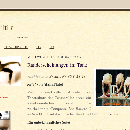
itik
TEACHING H1
H3
H5
MITTWOCH, 12. AUGUST 2009
Randerscheinungen im Tanz
erschienen in
Nr. 80 S. 21-23
:
Ensuite
von Alain Plate
l
pitiè!
Vier ausverkaufte Abende im
i
nalyse
Theaterhaus der Gessnerallee boten ein
unbekömmliches Sujet: Die
weltbekannte Companie
Les Ballets C
de la B
blickt auf das irdische Elend und fleht um Erbarmen.
Ein unbekömmliches Sujet
Rohe Holzplanken bilden einen Podest im Hintergrund der Bühn