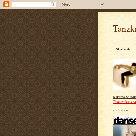
Tanzkr
Startseite
Kristina Soldat
Tanzkritik als A
erschienen in: