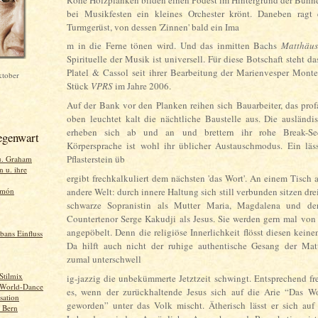
bei Musikfesten ein kleines Orchester krönt. Daneben ragt 
Turmgerüst, von dessen 'Zinnen' bald ein Ima
m in die Ferne tönen wird. Und das inmitten Bachs
Matthäus
Spirituelle der Musik ist universell. Für diese Botschaft
steht da
Platel & Cassol seit ihrer Bearbeitung der Marienvesper Monte
ktober
Stück
VPRS
im Jahre 2006.
Auf der Bank vor den Planken reihen sich Bauarbeiter, das pro
oben leuchtet kalt die nächtliche Baustelle aus. Die ausländi
erheben sich ab und an und brettern ihr rohe Break-Se
egenwart
Körpersprache ist wohl ihr üblicher Austauschmodus. Ein läss
Pflasterstein üb
u. Graham
 u. ihre
ergibt frechkalkuliert dem nächsten 'das Wort'. An einem Tisch ab
imón
andere Welt: durch innere Haltung sich still verbunden sitzen dre
schwarze Sopranistin als Mutter Maria, Magdalena und der
Countertenor Serge Kakudji als Jesus. Sie werden gern mal von
angepöbelt. Denn die religiöse Innerlichkeit flösst diesen keine
bans Einfluss
Da hilft auch nicht der ruhige authentische Gesang der Matt
zumal unterschwell
 Stilmix
ig-jazzig die unbekümmerte Jetztzeit schwingt. Entsprechend fr
: World-Dance
es, wenn der zurückhaltende Jesus sich auf die Arie “Das Wor
sation
geworden” unter das Volk mischt. Ätherisch lässt er sich auf
. Bern