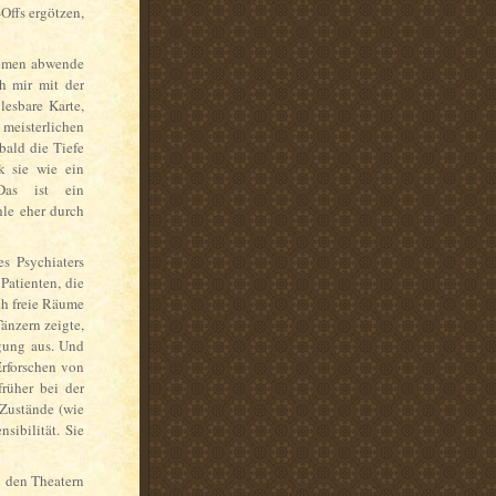
Offs ergötzen,
hemen abwende
ch mir mit der
lesbare Karte,
isterlichen
bald die Tiefe
k sie wie ein
Das ist ein
hle eher durch
s Psychiaters
Patienten, die
rch freie Räume
änzern zeigte,
egung aus. Und
rforschen von
rüher bei der
 Zustände (wie
sibilität. Sie
In den Theatern