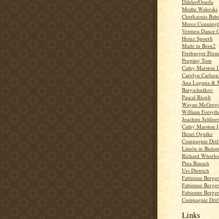
Dähler/Ossola
Medhi Walerski
Cherkaouis Babe
Merce Cunning
Ventura Dance 
Heinz Spoerli
Made in Bern2
Freiburger Prem
Peeping Tom
Cathy Marston I
Carolyn Carlson
Ana Laguna & M
Baryschnikov
Pascal Rioult
Wayne McGreg
William Forsyth
Joachim Schloe
Cathy Marston I
Henri Oguike
Compagnie Drift
Limón in Budape
Richard Wherlo
Pina Bausch
Urs Dietrich
Fabienne Berge
Fabienne Berge
Fabienne Berge
Compagnie Drift
Links