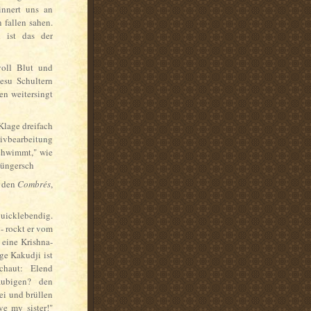
innert uns an
 fallen sahen.
 ist das der
voll Blut und
esu Schultern
en weitersingt
Klage dreifach
tivbearbeitung
schwimmt," wie
 Jüngersch
n den
Combrés
,
uicklebendig.
- rockt er vom
 eine Krishna-
ge Kakudji ist
chaut: Elend
äubigen? den
ei und brüllen
ve my sister!"