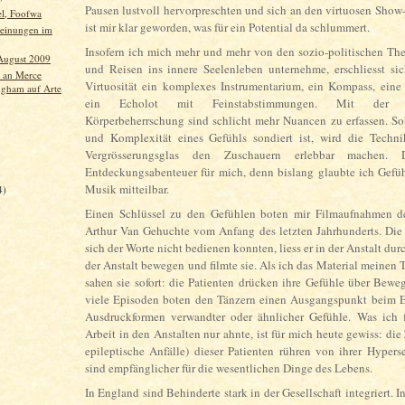
Pausen lustvoll hervorpreschten und sich an den virtuosen Show-
el, Foofwa
ist mir klar geworden, was für ein Potential da schlummert.
einungen im
Insofern ich mich mehr und mehr von den sozio-politischen T
August 2009
und Reisen ins innere Seelenleben unternehme, erschliesst si
an Merce
Virtuosität ein komplexes Instrumentarium, ein Kompass, eine 
gham auf Arte
ein Echolot mit Feinstabstimmungen. Mit der me
Körperbeherrschung sind schlicht mehr Nuancen zu erfassen. So
und Komplexität eines Gefühls sondiert ist, wird die Techni
Vergrösserungsglas den Zuschauern erlebbar machen. 
Entdeckungsabenteuer für mich, denn bislang glaubte ich Gefü
Musik mitteilbar.
4)
)
Einen Schlüssel zu den Gefühlen boten mir Filmaufnahmen de
Arthur Van Gehuchte vom Anfang des letzten Jahrhunderts. Die 
sich der Worte nicht bedienen konnten, liess er in der Anstalt du
der Anstalt bewegen und filmte sie. Als ich das Material meinen T
sahen sie sofort: die Patienten drücken ihre Gefühle über Bew
viele Episoden boten den Tänzern einen Ausgangspunkt beim E
Ausdruckformen verwandter oder ähnlicher Gefühle. Was ich f
Arbeit in den Anstalten nur ahnte, ist für mich heute gewiss: die
epileptische Anfälle) dieser Patienten rühren von ihrer Hypersen
sind empfänglicher für die wesentlichen Dinge des Lebens.
In England sind Behinderte stark in der Gesellschaft integriert. 