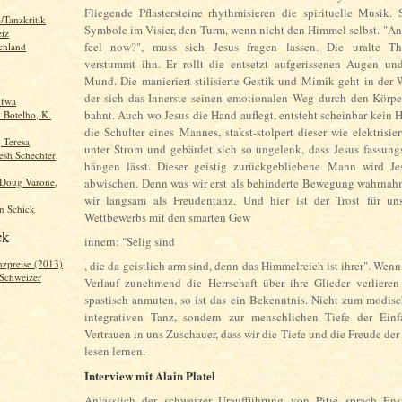
Fliegende Pflastersteine rhythmisieren die spirituelle Musik.
/Tanzkritik
Symbole im Visier, den Turm, wenn nicht den Himmel selbst. "A
iz
feel now?", muss sich Jesus fragen lassen. Die uralte Th
chland
verstummt ihn. Er rollt die entsetzt aufgerissenen Augen und
Mund. Die manieriert-stilisierte Gestik und Mimik geht in der 
der sich das Innerste seinen emotionalen Weg durch den Körpe
ofwa
bahnt. Auch wo Jesus die Hand auflegt, entsteht scheinbar kein He
. Botelho, K.
die Schulter eines Mannes, stakst-stolpert dieser wie elektrisier
, Teresa
unter Strom und gebärdet sich so ungelenk, dass Jesus fassun
sh Schechter,
hängen lässt. Dieser geistig zurückgebliebene Mann wird Je
 Doug Varone,
abwischen. Denn was wir erst als behinderte Bewegung wahrnah
wir langsam als Freudentanz. Und hier ist der Trost für un
n Schick
Wettbewerbs mit den smarten Gew
ck
innern: "Selig sind
nzpreise (2013)
, die da geistlich arm sind, denn das Himmelreich ist ihrer". Wen
 Schweizer
Verlauf zunehmend die Herrschaft über ihre Glieder verlieren
spastisch anmuten, so ist das ein Bekenntnis. Nicht zum modi
integrativen Tanz, sondern zur menschlichen Tiefe der Ein
Vertrauen in uns Zuschauer, dass wir die Tiefe und die Freude der
lesen lernen.
Interview mit Alain Platel
Anlässlich der schweizer Uraufführung von Pitié sprach En