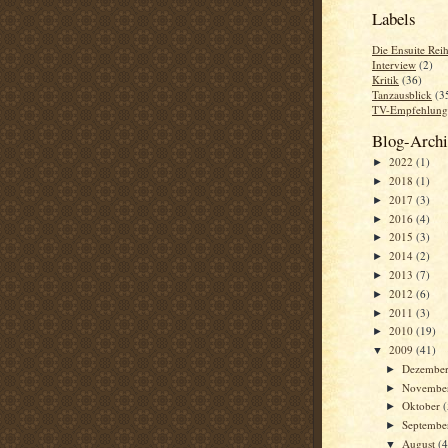
Labels
Die Ensuite Rei
Interview
(2)
Kritik
(36)
Tanzausblick
(3
TV-Empfehlung
Blog-Arch
2022
(1)
►
2018
(1)
►
2017
(3)
►
2016
(4)
►
2015
(3)
►
2014
(2)
►
2013
(7)
►
2012
(6)
►
2011
(3)
►
2010
(19)
►
2009
(41)
▼
Dezembe
►
Novembe
►
Oktober
►
Septemb
►
August
(4
▼