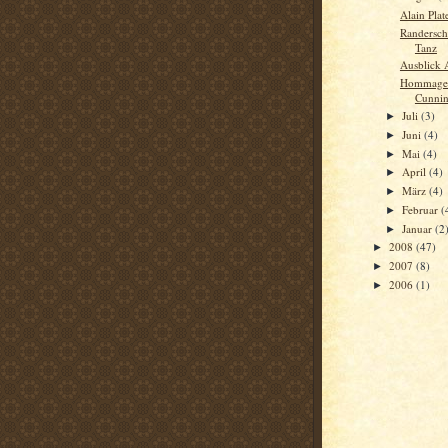
Alain Plat
Randersch
Tanz
Ausblick 
Hommage 
Cunnin
Juli
(3)
►
Juni
(4)
►
Mai
(4)
►
April
(4)
►
März
(4)
►
Februar
(
►
Januar
(2
►
2008
(47)
►
2007
(8)
►
2006
(1)
►