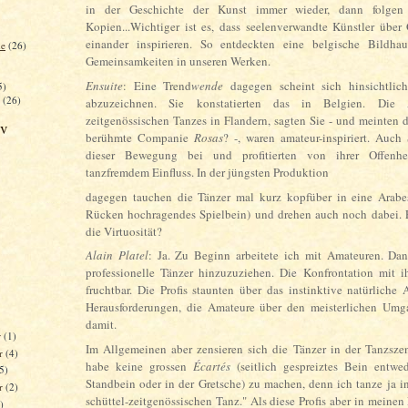
in der Geschichte der Kunst immer wieder, dann folge
Kopien...Wichtiger ist es, dass seelenverwandte Künstler übe
einander inspirieren. So entdeckten eine belgische Bildha
he
(26)
Gemeinsamkeiten in unseren Werken.
Ensuite
: Eine Trend
wende
dagegen scheint sich hinsichtlic
5)
(26)
abzuzeichnen. Sie konstatierten das in Belgien. Die
zeitgenössischen Tanzes in Flandern, sagten Sie - und meinten 
iv
berühmte Companie
Rosas
? -, waren amateur-inspiriert. Auch
dieser Bewegung bei und profitierten von ihrer Offenhe
tanzfremdem Einfluss. In der jüngsten Produktion
dagegen tauchen die Tänzer mal kurz kopfüber in eine Arabe
Rücken hochragendes Spielbein) und drehen auch noch dabei. 
die Virtuosität?
Alain Platel
: Ja. Zu Beginn arbeitete ich mit Amateuren. Da
professionelle Tänzer hinzuzuziehen. Die Konfrontation mit i
fruchtbar. Die Profis staunten über das instinktive natürlich
Herausforderungen, die Amateure über den meisterlichen Umga
damit.
r
(1)
Im Allgemeinen aber zensieren sich die Tänzer in der Tanzszen
r
(4)
habe keine grossen
Écartés
(seitlich gespreiztes Bein entwe
(5)
Standbein oder in der Gretsche) zu machen, denn ich tanze ja in
er
(2)
schüttel-zeitgenössischen Tanz." Als diese Profis aber in meinen
)