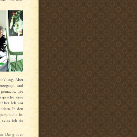
wicklung. Aber
oreograph und
 gemacht, wie
ssprache eine
f her. Ich war
indern. In den
rpersprache im
 setze ich sie
n. Das gibt es