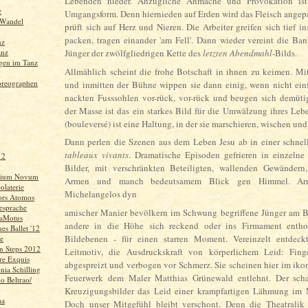
Lebenden nieder. Anzügliche Anmache und Provokation ist
z
Umgangsform. Denn hiernieden auf Erden wird das Fleisch ange
 Wandel
prüft sich auf Herz und Nieren. Die Arbeiter greifen sich tief 
packen, tragen einander 'am Fell'. Dann wieder vereint die Bank
nz
anz
Jünger der zwölfgliedrigen Kette des
letzten Abendmahl
-Bilds.
gen im Tanz
Allmählich scheint die frohe Botschaft in ihnen zu keimen. M
oreographen
und inmitten der Bühne wippen sie dann einig, wenn nicht einf
nackten Fusssohlen vor-rück, vor-rück und beugen sich demüti
der Masse ist das ein starkes Bild für die Umwälzung ihres Lebe
(bouleversé) ist eine Haltung, in der sie marschieren, wischen und
Dann perlen die Szenen aus dem Leben Jesu ab in einer schnel
tableaux vivants
. Dramatische Episoden gefrieren in einzelne
 2
Bilder, mit verschränkten Beteiligten, wallenden Gewändern
gium Novum
Armen und manch bedeutsamem Blick gen Himmel. Arra
olaterie
Michelangelos dyn
rs Atomos
iesprache
amischer Manier bevölkern im Schwung begriffene Jünger am B
DaMotus
andere in die Höhe sich reckend oder ins Firmament entho
es Ballet '12
Bildebenen - für einen starren Moment. Vereinzelt entdeck
e
in Steps 2012
Leitmotiv, die Ausdruckskraft von körperlichem Leid: Fin
vre Exquis
abgespreizt und verbogen vor Schmerz. Sie scheinen hier im ik
ia Schilling
Feuerwerk dem Maler Matthias Grünewald entlehnt. Der scha
o Beltrao/
Kreuzigungsbilder das Leid einer krampfartigen Lähmung im Mi
ma
Doch unser Mitgefühl bleibt verschont. Denn die Theatralik 