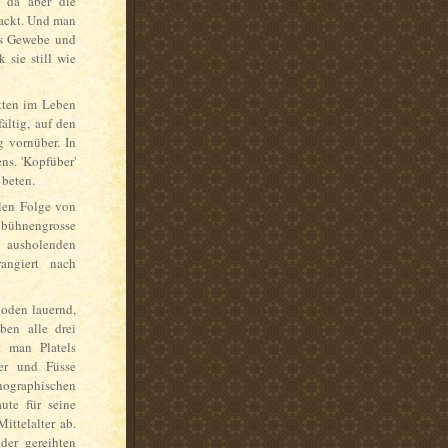
 da aber die
packt. Und man
ins Gewebe und
 sie still wie
itten im Leben
ältig, auf den
g vornüber. In
ns. 'Kopfüber'
 beten.
len Folge von
 bühnengrosse
, ausholenden
ngiert nach
oden lauernd,
ben alle drei
t man Platels
ger und Füsse
onographischen
ute für seine
ttelalter ab.
der gereihten