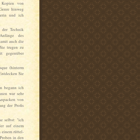
n Kopien von
r Genre hinweg
uerin und ich
h der Technik
 Anfänge des
damit auch die
 Sie trugen zu
it gegenüber
sque (hinterm
Entdecken Sie
nn begann ich
hnen war sehr
e Anpacken von
ng der Profis
e selbst: "ich
der auf einem
 einem rüttel-
 Proben in den