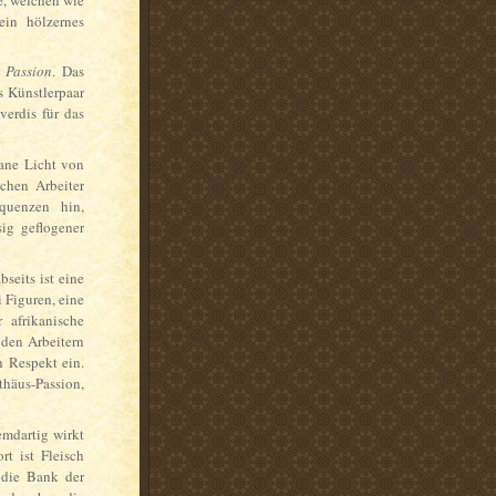
ein hölzernes
 Passion
. Das
s Künstlerpaar
verdis für das
fane Licht von
schen Arbeiter
quenzen hin,
ig geflogener
seits ist eine
i Figuren, eine
 afrikanische
 den Arbeitern
n Respekt ein.
häus-Passion,
emdartig wirkt
t ist Fleisch
 die Bank der