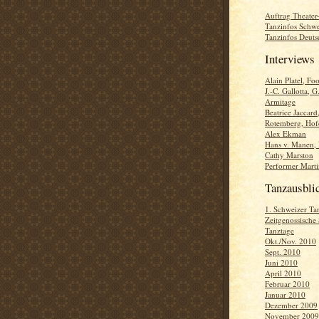
Auftrag Theater-
Tanzinfos Schwe
Tanzinfos Deuts
Interviews
Alain Platel, Fo
J.-C. Gallotta, G
Armitage
Beatrice Jaccard
Rotemberg, Hofe
Alex Ekman
Hans v. Manen,
Cathy Marston
Performer Marti
Tanzausbli
1. Schweizer Ta
Zeitgenossische
Tanztage
Okt./Nov. 2010
Sept. 2010
Juni 2010
April 2010
Februar 2010
Januar 2010
Dezember 2009
November 2009