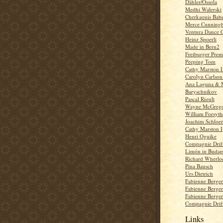
Dähler/Ossola
Medhi Walerski
Cherkaouis Babe
Merce Cunning
Ventura Dance 
Heinz Spoerli
Made in Bern2
Freiburger Prem
Peeping Tom
Cathy Marston I
Carolyn Carlson
Ana Laguna & M
Baryschnikov
Pascal Rioult
Wayne McGreg
William Forsyth
Joachim Schloe
Cathy Marston I
Henri Oguike
Compagnie Drift
Limón in Budape
Richard Wherlo
Pina Bausch
Urs Dietrich
Fabienne Berge
Fabienne Berge
Fabienne Berge
Compagnie Drift
Links