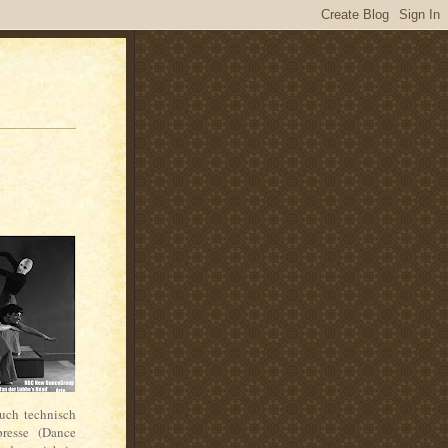
uch technisch
presse (Dance