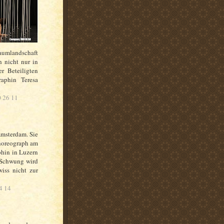
Raumlandschaft
h nicht nur in
r Beteiligten
aphin Teresa
0 26 11
Amsterdam. Sie
horeograph am
phin in Luzern
r Schwung wird
wiss nicht zur
4 14