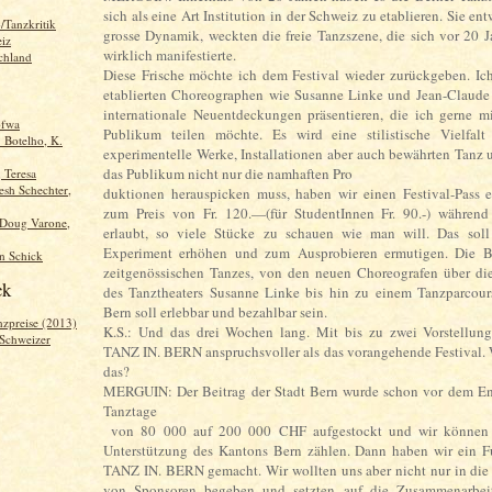
sich als eine Art Institution in der Schweiz zu etablieren. Sie en
/Tanzkritik
grosse Dynamik, weckten die freie Tanzszene, die sich vor 20 J
iz
wirklich manifestierte.
chland
Diese Frische möchte ich dem Festival wieder zurückgeben. Ic
etablierten Choreographen wie Susanne Linke und Jean-Claude 
internationale Neuentdeckungen präsentieren, die ich gerne m
ofwa
Publikum teilen möchte. Es wird eine stilistische Vielfalt
. Botelho, K.
experimentelle Werke, Installationen aber auch bewährten Tanz 
das Publikum nicht nur die namhaften Pro
, Teresa
sh Schechter,
duktionen herauspicken muss, haben wir einen Festival-Pass e
zum Preis von Fr. 120.—(für StudentInnen Fr. 90.-) währen
 Doug Varone,
erlaubt, so viele Stücke zu schauen wie man will. Das sol
Experiment erhöhen und zum Ausprobieren ermutigen. Die B
n Schick
zeitgenössischen Tanzes, von den neuen Choreografen über d
ck
des Tanztheaters Susanne Linke bis hin zu einem Tanzparcours
Bern soll erlebbar und bezahlbar sein.
nzpreise (2013)
K.S.: Und das drei Wochen lang. Mit bis zu zwei Vorstellunge
 Schweizer
TANZ IN. BERN anspruchsvoller als das vorangehende Festival. W
das?
MERGUIN: Der Beitrag der Stadt Bern wurde schon vor dem En
Tanztage
von 80 000 auf 200 000 CHF aufgestockt und wir können 
Unterstützung des Kantons Bern zählen. Dann haben wir ein Fu
TANZ IN. BERN gemacht. Wir wollten uns aber nicht nur in die
von Sponsoren begeben und setzten auf die Zusammenarbei