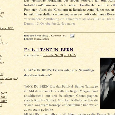
Das vielfältige Programm des neuen Festivals rät zum Aus
Installation-Performance steht neben Tanztheater und Balle
l
Probieren. Auch die Künstlerin-in-Residenz Anna Huber steuert
ham
bei mit ihren ehrlich suchenden, wenn auch oft verhaltenen Bew
Co.
verschiedene Aufführungsort: Dampfzentrale Marzilistr. 47 Tel. 
Datum: 15. Oktober bis 2. November
ieren 08/09
I
Eingestellt von
(kso)
0 Kommentare
Labels:
Tanzausblick
 1
ikhail
Festival TANZ IN. BERN
erschienen in
Ensuite Nr. 70, S. 11-15
:
or
e
mer
I. TANZ IN. BERN: Frische oder eine Neuauflage
 II
des alten Festivals?
st (auf ungar.)
ck
TANZ IN. BERN löst das Festival Berner Tanztage
ab. Mit dem neuen Festivalleiter Roger Merguin und
r 2007
anschliessend mit drei beteiligten Choreographen
r 2011
sprach Kristina Soldati. Vom Festivalleiter wollte sie
r 2012
wissen, was er am Konzept weiterzuführen und was er
 I
zu erneuern gedenke.
MERGUIN: Innerhalb von 20 Jahren haben es die Berner Tanzta