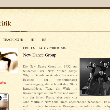
itik
TEACHING H1
H3
H5
FREITAG, 24. OKTOBER 2008
New Dance Group
Die New Dance Group ist 1932 aus
Studenten der New Yorker Mary-
Wigman-Schule entstanden. Sie war ein
i
Eckstein der revolutionären
nalyse
Tanzbewegung, die sich seit den 20ern
herausbildete. "Tanz als Waffe im
Klassenkampf" war ihr Motto und wurde
von der linken Presse, aber auch von
John Martin in New York Times, anerkennend behandelt. Die a
und stilistisch interessante Bewegung veranlasste die Fach