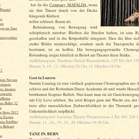
hat da die
Company MAFALDA,
wenn
z
 Wandel
sie ihre Tänzer durch von der Decke
hängende Klebest
nz
reifen schleust. Raum als
anz
Behinderung von Bewegung wird
gen im Tanz
schöpferisch nutzbar: Bleiben die Streifen haften, ist eine 
oreographen
geschaffen und in die Körperhülle integriert. Dass die Idee sic
starke Bilder niederschlägt, sondern auch die Tanzsprache de
bestimmt, ist zu hoffen. Die bewegungsgewandte Choreogr
Rotemberg zeigte kürzlich in Bern4 am Theater diese Stärke.
Aufführungsort: Tanzhaus Zürich Wasserwerkstr. 129 Tel. 044 35
Datum: 9.,10., 11., Oktober 20 Uhr, 12. Oktober 18 Uhr
 2
Gast in Luzern
gium Novum
Nanine Linning ist eine vielfach gepriesene Choreographin aus 
olaterie
schloss and der Rotterdam Danse Academie ab und wurde Hausc
rs Atomos
iesprache
berühmten Scapino Ballett. Nun kann man sie als Gastchoreogra
DaMotus
mit Cry Love erleben. Sie setzt Körper gern mit Wucht ein, de
es Ballet '12
trotz aller menschlichen Zerbrechlichkeit in der Thematik ge
e
Unkenntlichkeit zerpflückt.
in Steps 2012
Aufführungsort: Luzerner Theater Theaterstrasse 2 Tel. 041 228 1
vre Exquis
ia Schilling
Datum: 11., 16., 19., 24., 29. Oktober 19:30 Uhr
o Beltrao/
TANZ IN. BERN
ma