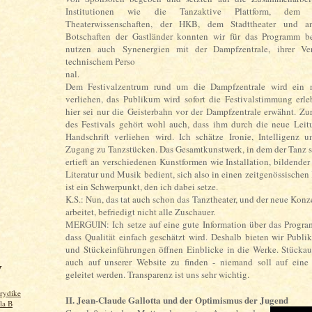
Institutionen wie die Tanzaktive Plattform, dem I
Theaterwissenschaften, der HKB, dem Stadttheater und a
Botschaften der Gastländer konnten wir für das Programm be
nutzen auch Synenergien mit der Dampfzentrale, ihrer Ve
technischem Perso
nal.
Dem Festivalzentrum rund um die Dampfzentrale wird ein 
verliehen, das Publikum wird sofort die Festivalstimmung erl
hier sei nur die Geisterbahn vor der Dampfzentrale erwähnt. Zu
des Festivals gehört wohl auch, dass ihm durch die neue Leit
Handschrift verliehen wird. Ich schätze Ironie, Intelligenz
Zugang zu Tanzstücken. Das Gesamtkunstwerk, in dem der Tanz s
ertieft an verschiedenen Kunstformen wie Installation, bildender
Literatur und Musik bedient, sich also in einen zeitgenössischen 
ist ein Schwerpunkt, den ich dabei setze.
K.S.: Nun, das tat auch schon das Tanztheater, und der neue Konze
arbeitet, befriedigt nicht alle Zuschauer.
MERGUIN: Ich setze auf eine gute Information über das Progra
dass Qualität einfach geschätzt wird. Deshalb bieten wir Publ
und Stückeinführungen öffnen Einblicke in die Werke. Stückau
auch auf unserer Website zu finden - niemand soll auf eine 
V
geleitet werden. Transparenz ist uns sehr wichtig.
rydike
II. Jean-Claude Gallotta und der Optimismus der Jugend
 la B