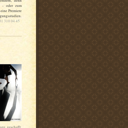
sondern, denn
tt - oder zum
 eine Premiere
egungsstudien.
031 310 04 45
ge geschafft,