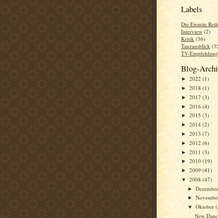
Labels
Die Ensuite Rei
Interview
(2)
Kritik
(36)
Tanzausblick
(3
TV-Empfehlung
Blog-Arch
2022
(1)
►
2018
(1)
►
2017
(3)
►
2016
(4)
►
2015
(3)
►
2014
(2)
►
2013
(7)
►
2012
(6)
►
2011
(3)
►
2010
(19)
►
2009
(41)
►
2008
(47)
▼
Dezembe
►
Novembe
►
Oktober
▼
New Danc