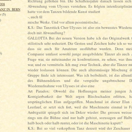
Richtung geflohen bin. Die Schaffensjahre danach lassen sich
2008
Abwendung vom Ulysses verstehen. Es folgten interdisziplinär
TANZ IN. BERN
hatte vor dem Tanzen bildende Kunst studiert
er
(5)
-, auch fil
)
mische Werke. Und vor allem pessimistische...
K.S.: Das Tanzstück Cher Ulysses ist also ein bewusstes Wiede
doch mit Abwandlung?
GALLOTTA Bei der neuen Version habe ich das Originalwerk 
stilistisch sehr reduziert. Die Gesten und Zeichen habe ich so we
dass sie auch für Amateure ausführbar wurden. Denn mein
5)
Companie umfasst sowohl junge ausgebildete Tänzer als auch 
)
Frage war, sie miteinander zu konfrontieren, zu sehen, was i
war, und zu vermitteln. Ich mag zwar Technik, aber die Tänzer m
wieder loslassen können. Die auch altersmässige Mischung de
Gruppe finde ich interessant. Was ich beibehielt, ist das allum
des Bühnendekors und die verspielte ungebrochene D
Wiederaufnahme von Ulysses ist also eine
Art Paradox: Obwohl die Hoffnungen meiner jungen Ja
Korrigierbarkeit der Welt argen Blechschaden erlitten, 
ursprünglichen Elan aufgegriffen. Manchmal ist dieser Elan
Leerlauf, er setzt sich fort, weil die Maschinerie einmal in 
Ambiguität spiegelt sich im Dekor wieder: Die grossen weisse
rings um die Bühne sind nur halb gehisst, sozusagen auf Halb
halb hoch oder halb runter, oder ist die Maschinerie kaputt?
K.S.: Bei so viel verkopftem Tanz derzeit wird der Zuschauer 