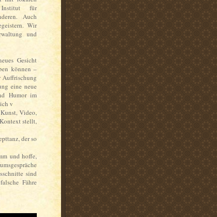
nstitut für
nderen. Auch
geistern. Wir
rwaltung und
neues Gesicht
eben können –
r Auffrischung
ung eine neue
 und Humor im
ich v
 Kunst, Video,
Kontext stellt,
pttanz, der so
mm und hoffe,
ikumsgespräche
sschnitte sind
falsche Fähre