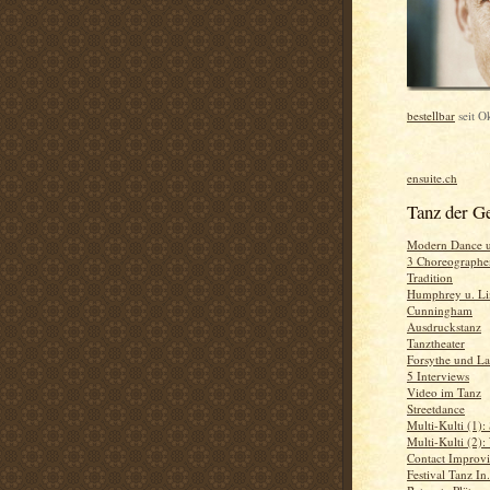
bestellbar
seit O
ensuite.ch
Tanz der G
Modern Dance 
3 Choreographen
Tradition
Humphrey u. L
Cunningham
Ausdruckstanz
Tanztheater
Forsythe und La
5 Interviews
Video im Tanz
Streetdance
Multi-Kulti (1):
Multi-Kulti (2)
Contact Improvi
Festival Tanz In