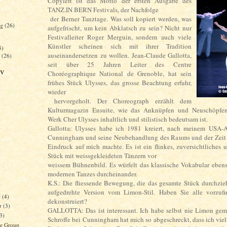
Copyleft ist das Motto der ersten Ausgabe des
TANZ.IN BERN Festivals, der Nachfolge
der Berner Tanztage. Was soll kopiert werden, was
he
(26)
aufgefrischt, um kein Abklatsch zu sein? Nicht nur
Festivalleiter Roger Merguin, sondern auch viele
Künstler scheinen sich mit ihrer Tradition
5)
auseinandersetzen zu wollen. Jean-Claude Gallotta,
(26)
seit über 25 Jahren Leiter des Centre
iv
Choréographique National de Grenoble, hat sein
frühes Stück Ulysses, das grosse Beachtung erfuhr,
wieder
hervorgeholt. Der Choreograph erzählt dem
Kulturmagazin Ensuite, wie das Anknüpfen und Neuschöpfe
Werk Cher Ulysses inhaltlich und stilistisch bedeutsam ist.
Gallotta: Ulysses habe ich 1981 kreiert, nach meinem USA-A
Cunningham und seine Neubehandlung des Raums und der Zeit 
Eindruck auf mich machte. Es ist ein flinkes, zuversichtliches u
Stück mit weissgekleideten Tänzern vor
weissem Bühnenbild. Es würfelt das klassische Vokabular eben
modernen Tanzes durcheinander.
K.S.: Die fliessende Bewegung, die das gesamte Stück durchzieh
aufgedrehte Version vom Limon-Stil. Haben Sie alle vorzufi
r
(4)
dekonstruiert?
r
(3)
GALLOTTA: Das ist interessant. Ich habe selbst nie Limon gem
(3)
Schroffe bei Cunningham hat mich so abgeschreckt, dass ich viell
e Group