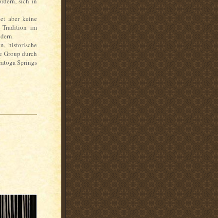
rdern, sich in
et aber keine
 Tradition im
ndern.
, historische
e Group durch
ratoga Springs