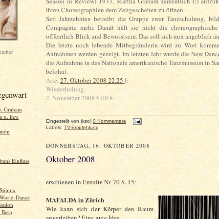
Season in Review) 1933, Martha Graham namentlich (!) aufzufo
ihren Choreographien dem Zeitgeschehen zu öffnen.
Seit Jahrzehnten betreibt die Gruppe zwar Tanzschulung, bild
Compagnie mehr. Damit hält sie nicht die choreographische
öfffentlich Blick und Bewusstsein. Das soll sich nun angeblich ä
Die letzte noch lebende Mitbegründerin wird zu Wort kommen
ktober
Aufnahmen werden gezeigt. Im letzten Jahr wurde die New Danc
die Aufnahme in das Nationale amerikanische Tanzmuseum in Sa
belohnt.
Arte,
27. Oktober 2008 22.25
h
Wiederholung
egenwart
2. November 2008 6.00 h
u. Graham
 u. ihre
Eingestellt von
(kso)
0 Kommentare
Labels:
TV-Empfehlung
imón
DONNERSTAG, 16. OKTOBER 2008
Oktober 2008
bans Einfluss
erschienen in
Nr. 70 S. 15
:
Ensuite
 Stilmix
: World-Dance
MAFALDA in Zürich
sation
Wie kann sich der Körper den Raum
. Bern
anverleiben? Eine gute Idee