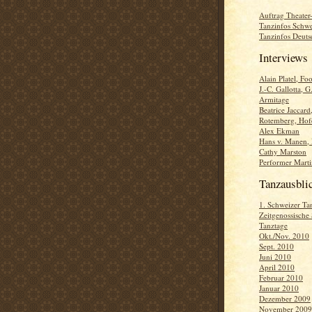
Auftrag Theater-
Tanzinfos Schwe
Tanzinfos Deuts
Interviews
Alain Platel, Fo
J.-C. Gallotta, G
Armitage
Beatrice Jaccard
Rotemberg, Hofe
Alex Ekman
Hans v. Manen,
Cathy Marston
Performer Marti
Tanzausbli
1. Schweizer Ta
Zeitgenossische
Tanztage
Okt./Nov. 2010
Sept. 2010
Juni 2010
April 2010
Februar 2010
Januar 2010
Dezember 2009
November 2009