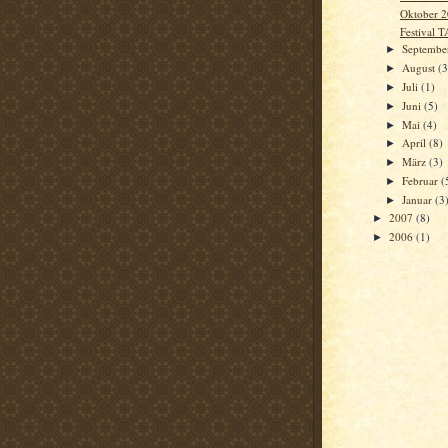
Oktober 
Festival 
Septemb
►
August
(3
►
Juli
(1)
►
Juni
(5)
►
Mai
(4)
►
April
(8)
►
März
(3)
►
Februar
(
►
Januar
(3
►
2007
(8)
►
2006
(1)
►