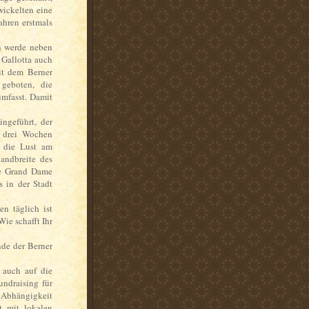
twickelten eine
ahren erstmals
h werde neben
Gallotta auch
it dem Berner
 geboten, die
umfasst. Damit
ingeführt, der
d drei Wochen
l die Lust am
andbreite des
ie Grand Dame
 in der Stadt
n täglich ist
ie schafft Ihr
de der Berner
auch auf die
ndraising für
 Abhängigkeit
t mit lokalen