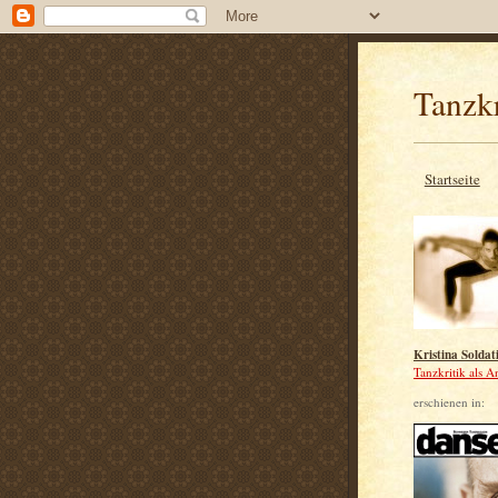
Tanzkr
Startseite
Kristina Soldat
Tanzkritik als A
erschienen in: