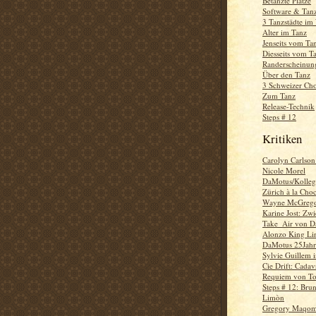
Betanzte Plätze
Software & Tan
3 Tanzstädte im
Alter im Tanz
Jenseits vom Ta
Diesseits vom T
Randerscheinun
Über den Tanz
3 Schweizer Ch
Zum Tanz
Release-Technik
Steps # 12
Kritiken
Carolyn Carlson
Nicole Morel
DaMotus/Kolle
Zürich à la Choc
Wayne McGrego
Karine Jost: Zw
Take_Air von 
Alonzo King Lin
DaMotus 25Jahr
Sylvie Guillem 
Cie Drift: Cada
Requiem von Ton
Steps # 12: Brun
Limòn
Gregory Maqo