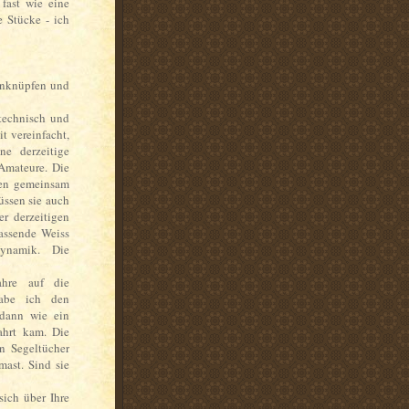
 fast wie eine
e Stücke - ich
ranknüpfen und
technisch und
it vereinfacht,
e derzeitige
Amateure. Die
hnen gemeinsam
üssen sie auch
r derzeitigen
fassende Weiss
ynamik. Die
hre auf die
habe ich den
 dann wie ein
Fahrt kam. Die
n Segeltücher
mast. Sind sie
sich über Ihre