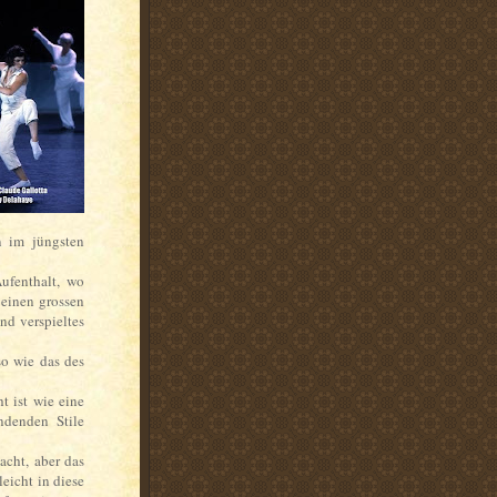
n im jüngsten
ufenthalt, wo
einen grossen
nd verspieltes
so wie das des
t ist wie eine
ndenden Stile
acht, aber das
eicht in diese