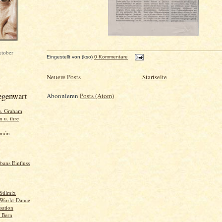
ktober
Eingestellt von
(kso)
0 Kommentare
Neuere Posts
Startseite
egenwart
Abonnieren
Posts (Atom)
u. Graham
 u. ihre
imón
bans Einfluss
 Stilmix
: World-Dance
sation
. Bern