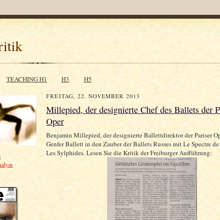
itik
TEACHING H1
H3
H5
FREITAG, 22. NOVEMBER 2013
Millepied, der designierte Chef des Ballets der P
Oper
Benjamin Millepied, der designierte Ballettdirektor der Pariser Op
Genfer Ballett in den Zauber der Ballets Russes mit Le Spectre de
Les Sylphides. Lesen Sie die Kritik der Freiburger Aufführung:
i
nalyse