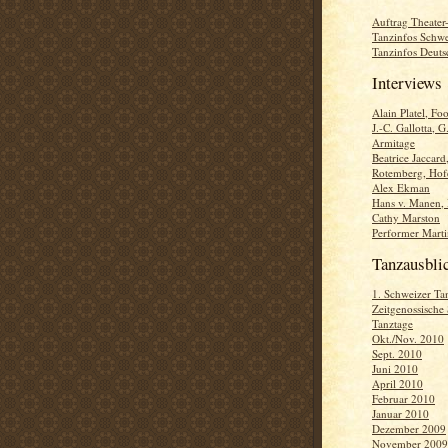
Auftrag Theater-
Tanzinfos Schwe
Tanzinfos Deuts
Interviews
Alain Platel, Fo
J.-C. Gallotta, G
Armitage
Beatrice Jaccard
Rotemberg, Hofe
Alex Ekman
Hans v. Manen,
Cathy Marston
Performer Marti
Tanzausbli
1. Schweizer Ta
Zeitgenossische
Tanztage
Okt./Nov. 2010
Sept. 2010
Juni 2010
April 2010
Februar 2010
Januar 2010
Dezember 2009
November 2009