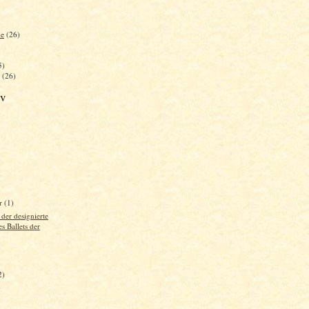
he
(26)
5)
(26)
iv
r
(1)
 der designierte
s Ballets der
2)
)