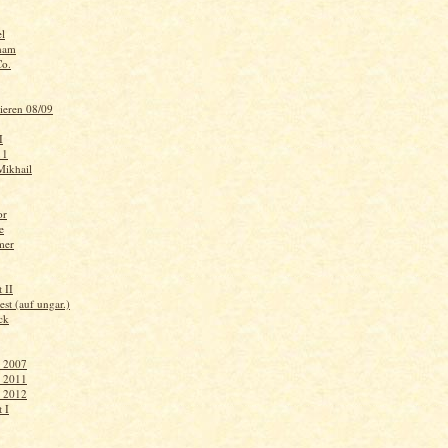
l
ham
Co.
ieren 08/09
I
 1
ikhail
or
e
mer
 II
st (auf ungar.)
ck
r 2007
r 2011
r 2012
 I