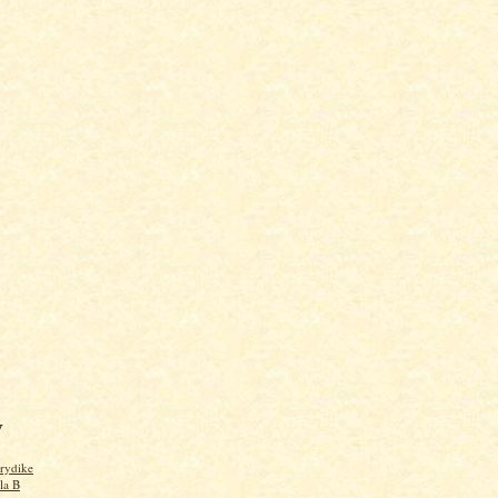
V
rydike
 la B