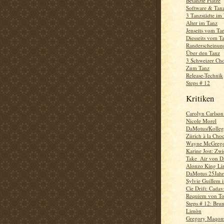
Betanzte Plätze
Software & Tan
3 Tanzstädte im
Alter im Tanz
Jenseits vom Ta
Diesseits vom T
Randerscheinun
Über den Tanz
3 Schweizer Ch
Zum Tanz
Release-Technik
Steps # 12
Kritiken
Carolyn Carlson
Nicole Morel
DaMotus/Kolle
Zürich à la Choc
Wayne McGrego
Karine Jost: Zw
Take_Air von 
Alonzo King Lin
DaMotus 25Jahr
Sylvie Guillem 
Cie Drift: Cada
Requiem von Ton
Steps # 12: Brun
Limòn
Gregory Maqo