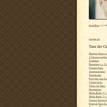
bestellbar
seit O
ensuite.ch
Tanz der G
Modern Dance 
3 Choreographen
Tradition
Humphrey u. L
Cunningham
Ausdruckstanz
Tanztheater
Forsythe und La
5 Interviews
Video im Tanz
Streetdance
Multi-Kulti (1):
Multi-Kulti (2)
Contact Improvi
Festival Tanz In