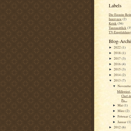
Labels
Die Ensuite Rei
Interview
(2)
Kritik
(36)
Tanzausblick
(3
TV-Empfehlung
Blog-Arch
2022
(1)
►
2018
(1)
►
2017
(3)
►
2016
(4)
►
2015
(3)
►
2014
(2)
►
2013
(7)
▼
Novembe
▼
Millepied,
Chef de
Pa...
Mai
(1)
►
März
(2)
►
Februar
(
►
Januar
(1
►
2012
(6)
►