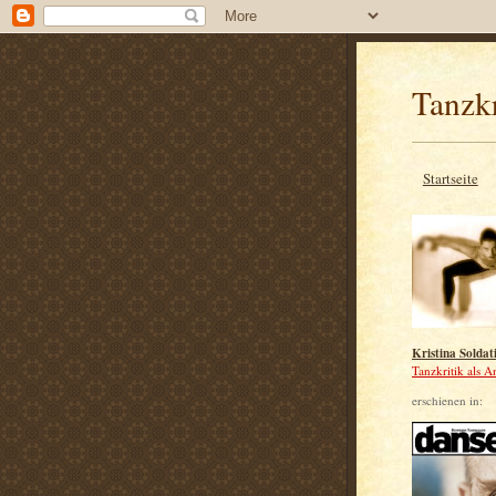
Tanzkr
Startseite
Kristina Soldat
Tanzkritik als A
erschienen in: