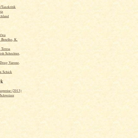
/Tanzkritik
iz
chland
ofwa
. Botelho, K.
, Teresa
sh Schechter,
 Doug Varone,
n Schick
ck
nzpreise (2013)
 Schweizer