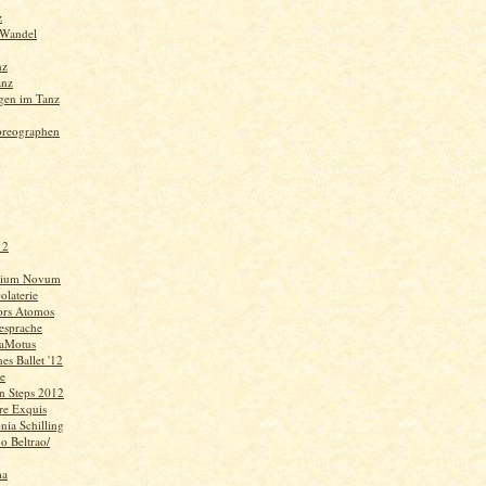
z
 Wandel
nz
anz
gen im Tanz
oreographen
 2
gium Novum
olaterie
rs Atomos
iesprache
DaMotus
es Ballet '12
e
in Steps 2012
vre Exquis
ia Schilling
o Beltrao/
ma