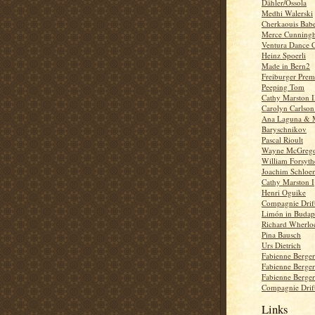
Dähler/Ossola
Medhi Walerski
Cherkaouis Babe
Merce Cunning
Ventura Dance 
Heinz Spoerli
Made in Bern2
Freiburger Prem
Peeping Tom
Cathy Marston I
Carolyn Carlson
Ana Laguna & M
Baryschnikov
Pascal Rioult
Wayne McGreg
William Forsyth
Joachim Schloe
Cathy Marston I
Henri Oguike
Compagnie Drift
Limón in Budape
Richard Wherlo
Pina Bausch
Urs Dietrich
Fabienne Berge
Fabienne Berge
Fabienne Berge
Compagnie Drift
Links