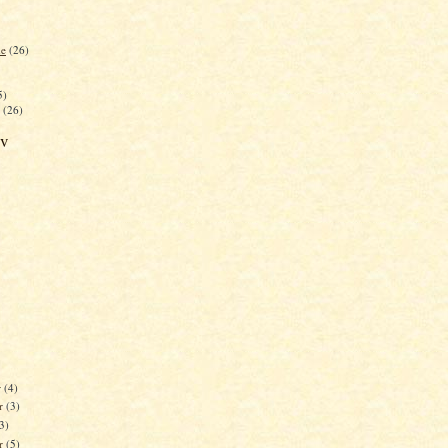
he
(26)
5)
(26)
iv
r
(4)
r
(3)
(3)
er
(5)