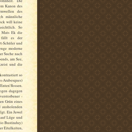
ohnheit. Die
dem Kanon des
Armwellen des
uch männliche
ck will keine
sichtlich. So
m Mats Ek die
fällt es der
t-Schüler und
Menge moderne
er Suche nach
bends, am See,
reist und die
ontrastiert so
s-Arabesques)
ten’flossen.
mogen dagegen
verstorbener -
ten Grün eines
d ausholenden
lgt. Ein Juwel
 auf Lüge und
gio Bustinduy)
er Eitelkeiten,