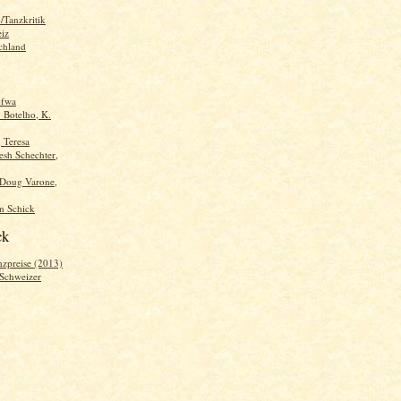
/Tanzkritik
iz
chland
ofwa
. Botelho, K.
, Teresa
sh Schechter,
 Doug Varone,
n Schick
ck
nzpreise (2013)
 Schweizer