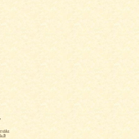
V
rydike
 la B