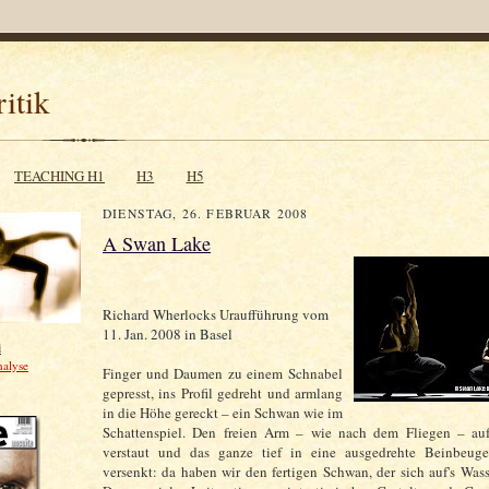
itik
TEACHING H1
H3
H5
DIENSTAG, 26. FEBRUAR 2008
A Swan Lake
Richard Wherlocks Uraufführung vom
11. Jan. 2008 in Basel
i
nalyse
Finger und Daumen zu einem Schnabel
gepresst, ins Profil gedreht und armlang
in die Höhe gereckt – ein Schwan wie im
Schattenspiel. Den freien Arm – wie nach dem Fliegen – a
verstaut und das ganze tief in eine ausgedrehte Beinbeuge
versenkt: da haben wir den fertigen Schwan, der sich auf's Wasse