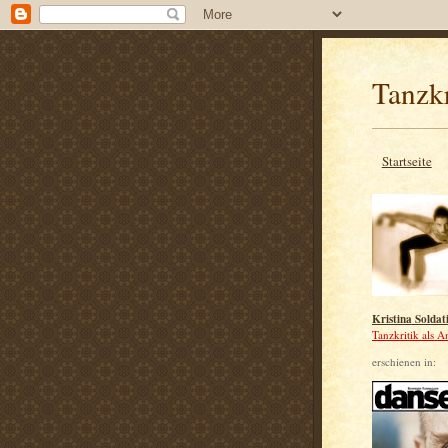
Tanzkr
Startseite
Kristina Soldat
Tanzkritik als A
erschienen in: