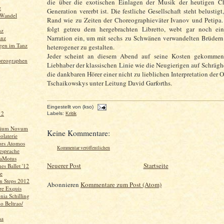
die über die exotischen Einlagen der Musik der heutigen C
z
Generation vererbt ist. Die festliche Gesellschaft steht belustigt
 Wandel
Rand wie zu Zeiten der Choreographieväter Ivanov und Petipa
folgt getreu dem hergebrachten Libretto, webt gar noch ei
nz
Narration ein, um mit sechs zu Schwänen verwandelten Brüder
anz
gen im Tanz
heterogener zu gestalten.
Jeder scheint an diesem Abend auf seine Kosten gekommen
oreographen
Liebhaber der klassischen Linie wie die Neugierigen auf Schräghe
die dankbaren Hörer einer nicht zu lieblichen Interpretation der O
Tschaikowskys unter Leitung David Garforths.
Eingestellt von
(kso)
 2
Labels:
Kritik
gium Novum
Keine Kommentare:
olaterie
rs Atomos
Kommentar veröffentlichen
iesprache
DaMotus
Neuerer Post
Startseite
es Ballet '12
e
in Steps 2012
Abonnieren
Kommentare zum Post (Atom)
vre Exquis
ia Schilling
o Beltrao/
ma