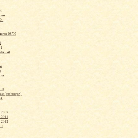
l
ham
Co.
ieren 08/09
I
 1
ikhail
or
e
mer
 II
st (auf ungar.)
ck
r 2007
r 2011
r 2012
 I