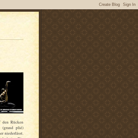
uf den Rücken
 (grand plié)
r niederlässt.