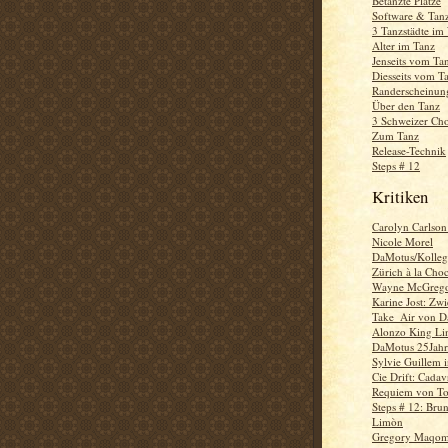
Betanzte Plätze
Software & Tan
3 Tanzstädte im
Alter im Tanz
Jenseits vom Ta
Diesseits vom T
Randerscheinun
Über den Tanz
3 Schweizer Ch
Zum Tanz
Release-Technik
Steps # 12
Kritiken
Carolyn Carlson
Nicole Morel
DaMotus/Kolle
Zürich à la Choc
Wayne McGrego
Karine Jost: Zw
Take_Air von 
Alonzo King Lin
DaMotus 25Jahr
Sylvie Guillem 
Cie Drift: Cada
Requiem von Ton
Steps # 12: Brun
Limòn
Gregory Maqo