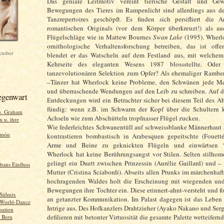
Das geniale Leitmotiv vereint tierische Gestalt und Gew
Bewegungen des Tieres im Rampenlicht sind allerdings aus 
Tanzrepertoires geschöpft. Es finden sich persifliert die 
romantischen Originals (vor dem Körper überkreuzt!) als a
Flügelschläge wie in Mattew Bournes
Swan Lake
(1995). Wherlo
ornithologische Verhaltensforschung betreiben, das ist offen
ktober
blendet er das Watscheln auf dem Festland aus, mit welche
Kehrseite des eleganten Wesens 1987 blossstellte. Oder 
tanzevolutionären Selektion zum Opfer? Als ehemaliger Ramber
–Tänzer hat Wherlock keine Probleme, den Schwänen jede 
und überraschende Wendungen auf den Leib zu schreiben. Auf d
egenwart
Entdeckungen wird ein Betrachter sicher bei diesem Teil des A
fündig: wenn z.B. im Schwarm der Kopf über die Schultern k
u. Graham
Achseln wie zum Abschütteln tropfnasser Flügel zucken.
 u. ihre
Wie federleichtes Schwanentüll auf schweissblanke Männerhaut k
imón
kontrastieren bombastisch in Arabesquen gepeitschte (Fouetté
Arme und Beine zu geknickten Flügeln und einwärtsen ‘En
Wherlock hat keine Berührungsangst vor Stilen. Selten stilho
gelingt ein Duett zwischen Prinzessin (Aurélie Gaillard) und – 
bans Einfluss
Mutter (Cristina Sciabordi). Abseits allen Prunks im märchenhaf
hochragenden Waldes holt die Erscheinung mit wiegenden un
Bewegungen ihre Tochter ein. Diese erinnert-ahnt-versteht und fo
 Stilmix
an getanzter Kommunikation. Im Palast dagegen ist das Leben
: World-Dance
Intrige aus. Des Hofkanzlers Drahtzieher (Ayako Nakano und Ser
sation
defilieren mit betonter Virtuosität die gesamte Palette wetteifernd
. Bern