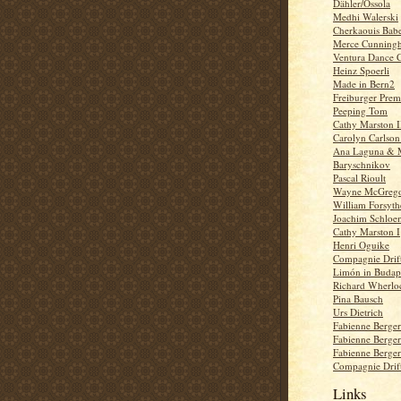
Dähler/Ossola
Medhi Walerski
Cherkaouis Babe
Merce Cunning
Ventura Dance 
Heinz Spoerli
Made in Bern2
Freiburger Prem
Peeping Tom
Cathy Marston I
Carolyn Carlson
Ana Laguna & M
Baryschnikov
Pascal Rioult
Wayne McGreg
William Forsyth
Joachim Schloe
Cathy Marston I
Henri Oguike
Compagnie Drift
Limón in Budape
Richard Wherlo
Pina Bausch
Urs Dietrich
Fabienne Berge
Fabienne Berge
Fabienne Berge
Compagnie Drift
Links