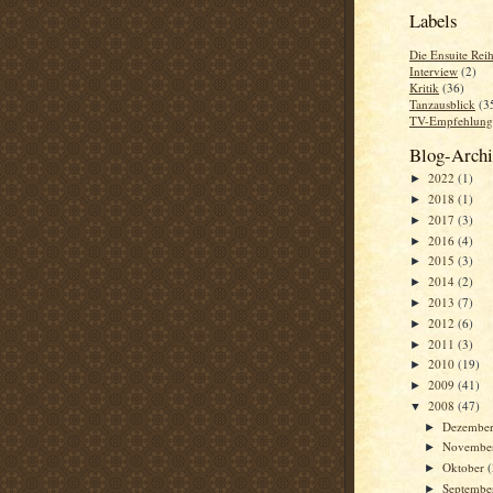
Labels
Die Ensuite Rei
Interview
(2)
Kritik
(36)
Tanzausblick
(3
TV-Empfehlung
Blog-Arch
2022
(1)
►
2018
(1)
►
2017
(3)
►
2016
(4)
►
2015
(3)
►
2014
(2)
►
2013
(7)
►
2012
(6)
►
2011
(3)
►
2010
(19)
►
2009
(41)
►
2008
(47)
▼
Dezembe
►
Novembe
►
Oktober
►
Septemb
►