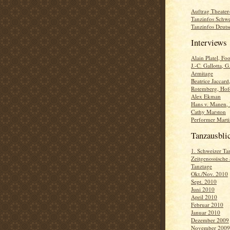
Auftrag Theater-
Tanzinfos Schwe
Tanzinfos Deuts
Interviews
Alain Platel, Fo
J.-C. Gallotta, G
Armitage
Beatrice Jaccard
Rotemberg, Hofe
Alex Ekman
Hans v. Manen,
Cathy Marston
Performer Marti
Tanzausbli
1. Schweizer Ta
Zeitgenossische
Tanztage
Okt./Nov. 2010
Sept. 2010
Juni 2010
April 2010
Februar 2010
Januar 2010
Dezember 2009
November 2009