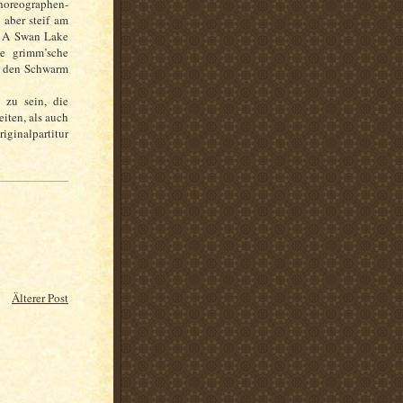
horeographen-
, aber steif am
. A Swan Lake
ne grimm’sche
n den Schwarm
 zu sein, die
iten, als auch
riginalpartitur
Älterer Post