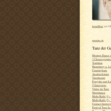
bestellbar
seit O
ensuite.ch
Tanz der G
Modern Dance 
3 Choreographen
Tradition
Humphrey u. L
Cunningham
Ausdruckstanz
Tanztheater
Forsythe und La
5 Interviews
Video im Tanz
Streetdance
Multi-Kulti (1):
Multi-Kulti (2)
Contact Improvi
Festival Tanz In